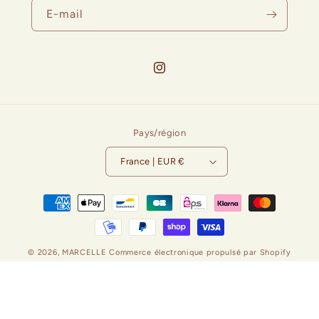
E-mail
Instagram
Pays/région
France | EUR €
Moyens
de
paiement
© 2026,
MARCELLE
Commerce électronique propulsé par Shopify
Politique de remboursement
Politique de confidentialité
Conditions d’utilisation
Politique d’expédition
Coordonnées
Conditions générales de vente
Mentions légales