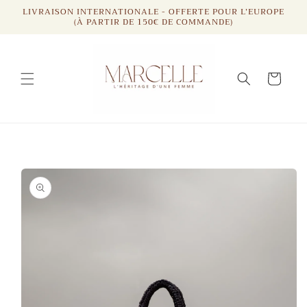
et
LIVRAISON INTERNATIONALE - OFFERTE POUR L’EUROPE
passer
(À PARTIR DE 150€ DE COMMANDE)
au
contenu
Panier
Passer aux
informations
produits