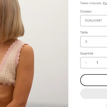
habituel
Taxes incluses.
Fr
Couleur
Taille
Quantité
Réduire
la
quantité
de
TOP
EN
CROCHET
GERMINI