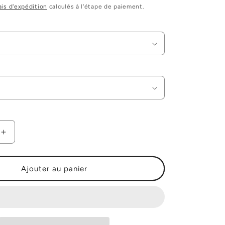
ais d'expédition
calculés à l'étape de paiement.
Augmenter
la
quantité
de
Ajouter au panier
TOP
EN
CROCHET
GERMINI