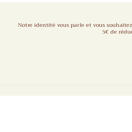
Notre identité vous parle et vous souhaitez
5€ de rédu
Pays/région
France | EUR €