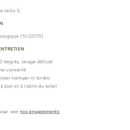
 taille S.
N
ologique (fil GOTS)
ENTRETIEN
0 degrés, lavage délicat
ne conseillé
isser tremper ni tordre
 plat et à l'abris du soleil
N
car, voir
nos engagements